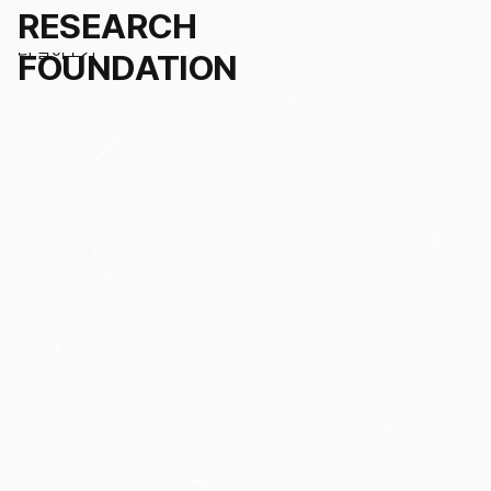
태재연구재단은 미래 세계 변화와 미래 산업을 주도하는
솔루션 개발 및 이를 실현할 인재양성을 지원하고 있습니다.
더 알아보기
세계경영
국가경영
학술연구지원 신청
도시경영
인재채용
세계공동체
연혁
KR
EN
연구/인재채용 Q&A
미래사회거버니티
조직