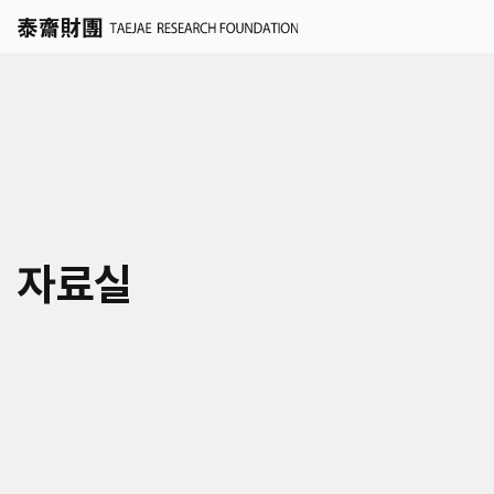
세계경영
자료실
국가경영
학술연구지원 신청
도시경영
인재채용
세계공동체
연혁
KR
EN
연구/인재채용 Q&A
미래사회거버니티
조직
공지
자료