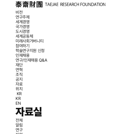
비전
연구주제
세계경영
국가경영
도시경영
세계공동체
미래사회거버니티
참여하기
학술연구지원 신청
인재채용
연구/인재채용 Q&A
재단
연혁
조직
공지
자료
위치
KR
KR
EN
자료실
전체
알림
연구