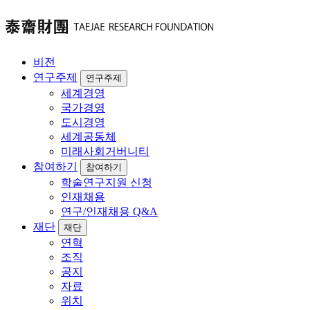
비전
연구주제
연구주제
세계경영
국가경영
도시경영
세계공동체
미래사회거버니티
참여하기
참여하기
학술연구지원 신청
인재채용
연구/인재채용 Q&A
재단
재단
연혁
조직
공지
자료
위치