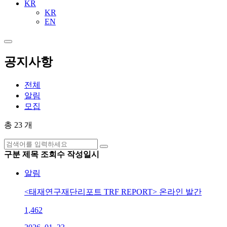
KR
KR
EN
공지사항
전체
알림
모집
총 23 개
구분
제목
조회수
작성일시
알림
<태재연구재단리포트 TRF REPORT> 온라인 발간
1,462