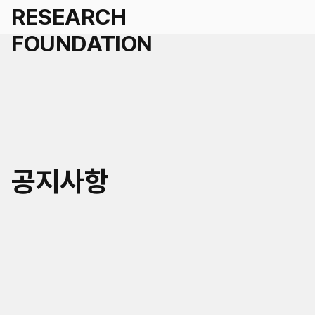
세계경영
공지사항
국가경영
학술연구지원 신청
도시경영
인재채용
세계공동체
연혁
KR
EN
연구/인재채용 Q&A
미래사회거버니티
조직
공지
자료