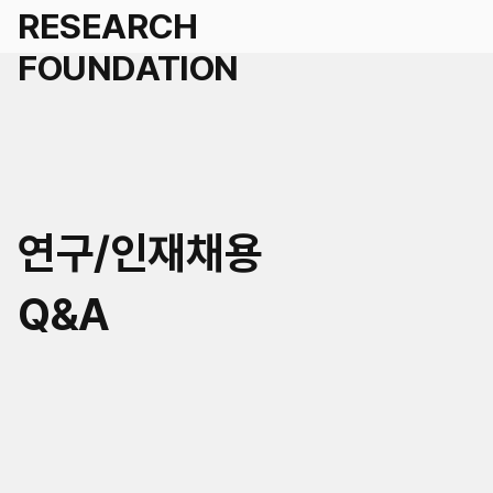
세계경영
연구/인재채용
국가경영
학술연구지원 신청
Q&A
도시경영
인재채용
세계공동체
연혁
KR
EN
연구/인재채용 Q&A
미래사회거버니티
조직
공지
자료