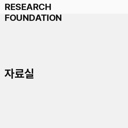
세계경영
자료실
국가경영
학술연구지원 신청
도시경영
인재채용
세계공동체
연혁
KR
EN
연구/인재채용 Q&A
미래사회거버니티
조직
공지
자료