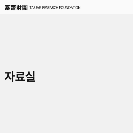
세계경영
자료실
국가경영
학술연구지원 신청
도시경영
인재채용
세계공동체
연혁
KR
EN
연구/인재채용 Q&A
미래사회거버니티
조직
공지
자료