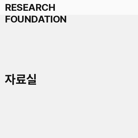
세계경영
자료실
국가경영
학술연구지원 신청
도시경영
인재채용
세계공동체
연혁
KR
EN
연구/인재채용 Q&A
미래사회거버니티
조직
공지
자료