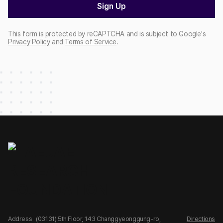
Sign Up
This form is protected by reCAPTCHA and is subject to Google's
Privacy Policy
and
Terms of Service
.
Address
(03131) 5th Floor, 143 Changgyeonggung-ro,
Directions